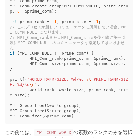
MPI_Comm
prime_comm
;
MPI_Comm_create_group
(
MPI_COMM_WORLD
,
prime_grou
p
,
0
,
&
prime_comm
);
int
prime_rank
=
-
1
,
prime_size
=
-
1
;
// このプロセスが新しいコミュニケータに所属しない場合、MP
I_COMM_NULL になります。
// MPI_Comm_rankまたはMPI_Comm_sizeを使う際に第一引
数にMPI_COMM_NULL のコミュニケータを指定してはいけませ
ん
if
(
MPI_COMM_NULL
!=
prime_comm
)
{
MPI_Comm_rank
(
prime_comm
,
&
prime_rank
);
MPI_Comm_size
(
prime_comm
,
&
prime_size
);
}
printf
(
"WORLD RANK/SIZE: %d/%d 
\t
 PRIME RANK/SIZ
E: %d/%d
\n
"
,
world_rank
,
world_size
,
prime_rank
,
prim
e_size
);
MPI_Group_free
(
&
world_group
);
MPI_Group_free
(
&
prime_group
);
MPI_Comm_free
(
&
prime_comm
);
この例では、
の素数のランクのみを選択
MPI_COMM_WORLD