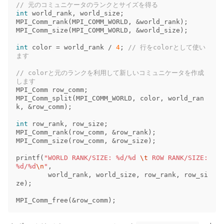
// 元のコミュニケータのランクとサイズを得る
int
world_rank
,
world_size
;
MPI_Comm_rank
(
MPI_COMM_WORLD
,
&
world_rank
);
MPI_Comm_size
(
MPI_COMM_WORLD
,
&
world_size
);
int
color
=
world_rank
/
4
;
// 行をcolorとして使い
ます
// colorと元のランクを利用して新しいコミュニケータを作成
します
MPI_Comm
row_comm
;
MPI_Comm_split
(
MPI_COMM_WORLD
,
color
,
world_ran
k
,
&
row_comm
);
int
row_rank
,
row_size
;
MPI_Comm_rank
(
row_comm
,
&
row_rank
);
MPI_Comm_size
(
row_comm
,
&
row_size
);
printf
(
"WORLD RANK/SIZE: %d/%d 
\t
 ROW RANK/SIZE: 
%d/%d
\n
"
,
world_rank
,
world_size
,
row_rank
,
row_si
ze
);
MPI_Comm_free
(
&
row_comm
);