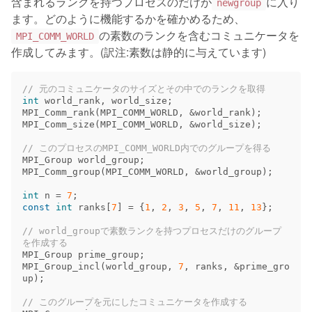
含まれるランクを持つプロセスのだけが
に入り
newgroup
ます。どのように機能するかを確かめるため、
の素数のランクを含むコミュニケータを
MPI_COMM_WORLD
作成してみます。(訳注:素数は静的に与えています)
// 元のコミュニケータのサイズとその中でのランクを取得
int
world_rank
,
world_size
;
MPI_Comm_rank
(
MPI_COMM_WORLD
,
&
world_rank
);
MPI_Comm_size
(
MPI_COMM_WORLD
,
&
world_size
);
// このプロセスのMPI_COMM_WORLD内でのグループを得る
MPI_Group
world_group
;
MPI_Comm_group
(
MPI_COMM_WORLD
,
&
world_group
);
int
n
=
7
;
const
int
ranks
[
7
]
=
{
1
,
2
,
3
,
5
,
7
,
11
,
13
};
// world_groupで素数ランクを持つプロセスだけのグループ
を作成する
MPI_Group
prime_group
;
MPI_Group_incl
(
world_group
,
7
,
ranks
,
&
prime_gro
up
);
// このグループを元にしたコミュニケータを作成する