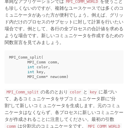
単純なアプリケーションでは
を使うこと
MPI_COMM_WORLD
も珍しくないのですが、複雑なユースケースでは多くのコ
ミュニケータがあった方が便利でしょう。例えば、グリッ
ド内だけのプロセスのサブセットに対して計算を行いたい
場合です。例として、各行の全プロセスの合計値を求める
ような場合です。新しいコミュニケータを作成するための
関数宣言を見てみましょう。
MPI_Comm_split
(
MPI_Comm
comm
,
int
color
,
int
key
,
MPI_Comm
*
newcomm
)
の名のとおり
と
に基づい
MPI_Comm_split
color
key
て、あるコミュニケータをサブコミュニケータ群に”分
割”して新しいコミュニケータを生成します。元のコミュ
ニケータはなくならず、各プロセスに新しいコミュニケー
タが作成されることに注意してください。最初の引数
は分割元のコミュニケータです。
comm
MPI_COMM_WORLD