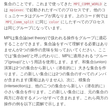
集合のことです。これまで使ってきた
と
MPI_COMM_WORLD
は
で起動されたすべてのプロセスです。他のコ
mpiexec
ミュニケータはグループが異なります。上のコード例では
に同じ
にしたすべてのプロセス
MPI_Comm_split
color
は同じグループになっています。
MPIは集合論(set theory)で扱われる操作をグループに適応
することができます。集合論をすべて理解する必要はあり
ませんが2つの操作の意味を知っておいてください。ここ
では”集合(set)”と呼ぶ代わりに、MPIに適用される “グルー
プ(group)”という用語を使用します。まず、和集合(union)
演算は2つの集合から新しい（潜在的に）大きな集合を作
ります。この新しい集合には2つの集合のすべてのメンバ
が含まれます(重複はありません)。次に、積集合
(intersection)は、他の二つの集合から新しい（潜在的に）
小さい集合を作ります。この新しい集合には、元の集合の
両方に存在するメンバがすべて含まれます。これら両方の
操作の例を以下に図解で示します。