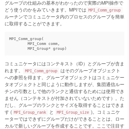
グループの仕組みの基本がわかったので実際のMPI操作で
どう使うのかをみていきます。MPIでは
MPI_Comm_group
ルーチンでコミュニケータ内のプロセスのグループを簡単
に取得することができます。
MPI_Comm_group
(
MPI_Comm
comm
,
MPI_Group
*
group
)
コミュニケータにはコンテキスト（ID）とグループが含ま
れます。
はそのグループオブジェクト
MPI_Comm_group
への参照を得ます。グループオブジェクトはコミュニケー
タオブジェクトと同じように動作しますが、集団通信ルー
チンの引数としで他のランクと通信するためには使用でき
ません（コンテキストが付加されていないためです）。た
だし、グループのランクとサイズを取得することはできま
す (
と
)。コミュニケ
MPI_Group_rank
MPI_Group_size
ーターではできずにグループだけができることとは、ロー
カルで新しいグループを作成することです。ここで注目す